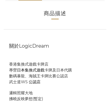
商品描述
關於LogicDream
香港集換式遊戲卡牌店
專營
日本集換式遊戲
卡牌及日本代購
數碼暴龍、海賊王卡牌比賽公認店
武士道WS
公認店
邏輯照耀大地
拂曉反映夢想(暫定)