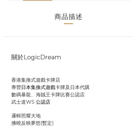
商品描述
關於LogicDream
香港集換式遊戲卡牌店
專營
日本集換式遊戲
卡牌及日本代購
數碼暴龍、海賊王卡牌比賽公認店
武士道WS
公認店
邏輯照耀大地
拂曉反映夢想(暫定)