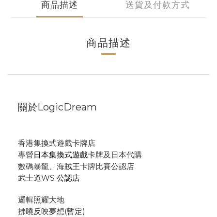
商品描述
送貨及付款方式
商品描述
關於LogicDream
香港集換式遊戲卡牌店
專營
日本集換式遊戲
卡牌及日本代購
數碼暴龍、海賊王卡牌比賽公認店
武士道WS
公認店
邏輯照耀大地
拂曉反映夢想(暫定)