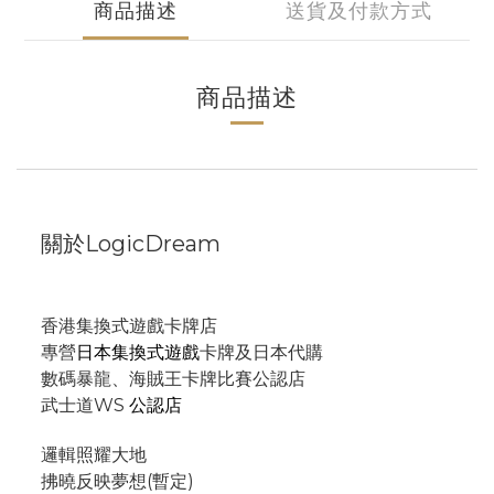
商品描述
送貨及付款方式
商品描述
關於LogicDream
香港集換式遊戲卡牌店
專營
日本集換式遊戲
卡牌及日本代購
數碼暴龍、海賊王卡牌比賽公認店
武士道WS
公認店
邏輯照耀大地
拂曉反映夢想(暫定)