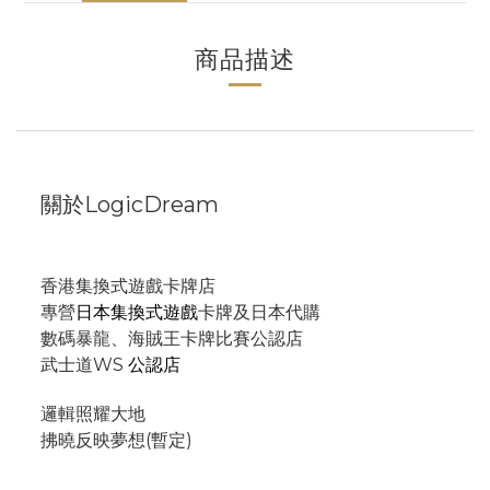
商品描述
關於LogicDream
香港集換式遊戲卡牌店
專營
日本集換式遊戲
卡牌及日本代購
數碼暴龍、海賊王卡牌比賽公認店
武士道WS
公認店
邏輯照耀大地
拂曉反映夢想(暫定)