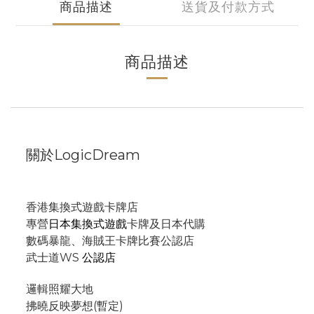
商品描述
送貨及付款方式
商品描述
關於LogicDream
香港集換式遊戲卡牌店
專營
日本集換式遊戲
卡牌及日本代購
數碼暴龍、海賊王卡牌比賽公認店
武士道WS
公認店
邏輯照耀大地
拂曉反映夢想(暫定)