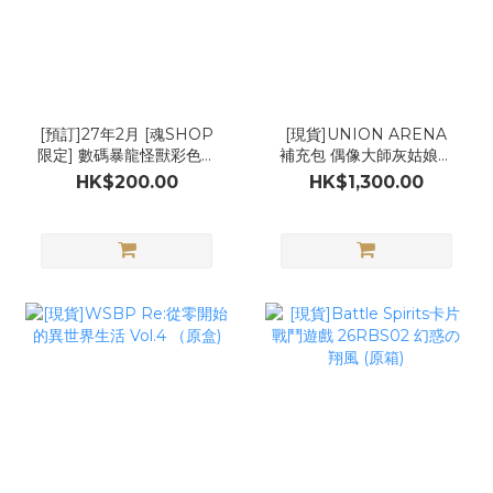
[預訂]27年2月 [魂SHOP
[現貨]UNION ARENA
限定] 數碼暴龍怪獸彩色機
補充包 偶像大師灰姑娘女
超人60週年 變身藍色 / 變
孩 sr r u c各4張 final 8
HK$200.00
HK$1,300.00
身藍色
張)