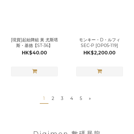
[現貨]起始牌組 黃 尤斯塔
モンキー・D・ルフィ
斯・基德【ST-36】
SEC-P [OP05-119]
HK$40.00
HK$2,200.00
1
2
3
4
5
»
Digimon 數碼暴龍