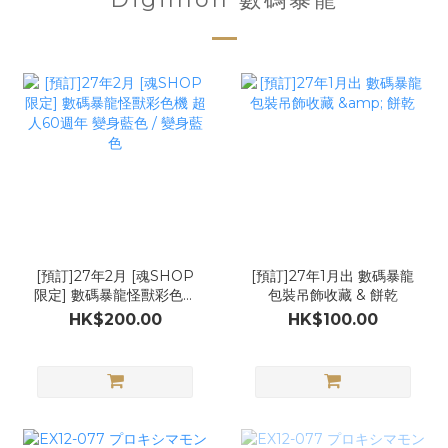
[預訂]27年2月 [魂SHOP
[預訂]27年1月出 數碼暴龍
限定] 數碼暴龍怪獸彩色機
包裝吊飾收藏 & 餅乾
超人60週年 變身藍色 / 變
HK$200.00
HK$100.00
身藍色