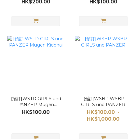
超人60週年 變身藍色 / 變
Gakuen
HK$200.00
HK$100.00
身藍色
[預訂]WSTD GIRLS und
[預訂]WSBP WSBP
PANZER Mugen
GIRLS und PANZER
Kidohai
HK$100.00
HK$100.00 ~
HK$1,000.00