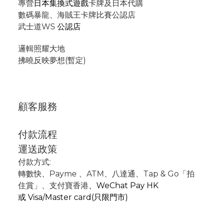
專營
日本集換式遊戲
卡牌及日本代購
數碼暴龍、海賊王卡牌比賽公認店
武士道WS
公認店
邏輯照耀大地
拂曉反映夢想(暫定)
顧客服務
付款流程
運送政策
付款方式:
轉數快
、P
ayme
、
ATM
、
八達通、Tap & Go「拍
住賞」
、支付寶香港
、
WeChat Pay HK
或
Visa/Master card(只限門市)