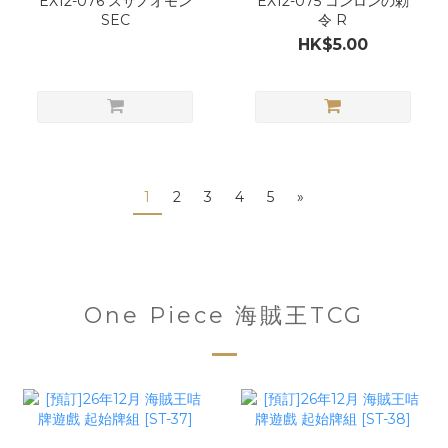
EX12-076 スサノオモン
EX12-075 コンロンの勅
SEC
令 R
HK$5.00
1
2
3
4
5
»
One Piece 海賊王TCG