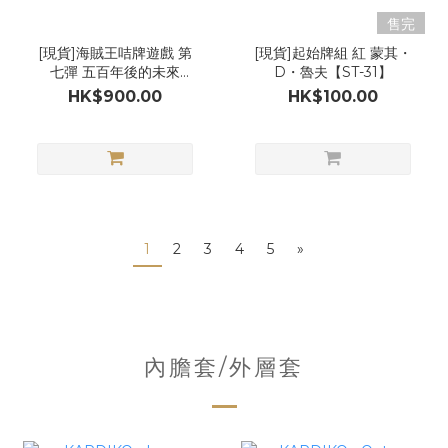
售完
[現貨]海賊王咭牌遊戲 第
[現貨]起始牌組 紅 蒙其・
七彈 五百年後的未來
D・魯夫【ST-31】
[OP-07][原盒]
HK$900.00
HK$100.00
1
2
3
4
5
»
內膽套/外層套