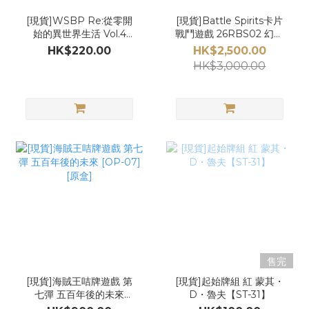
[現貨]WSBP Re:從零開
[現貨]Battle Spirits卡片
始的異世界生活 Vol.4
戰鬥遊戲 26RBS02 幻惑
（原盒)
の翔風 (原箱)
HK$220.00
HK$2,500.00
HK$3,000.00
售完
[現貨]海賊王咭牌遊戲 第
[現貨]起始牌組 紅 蒙其・
七彈 五百年後的未來
D・魯夫【ST-31】
[OP-07][原盒]