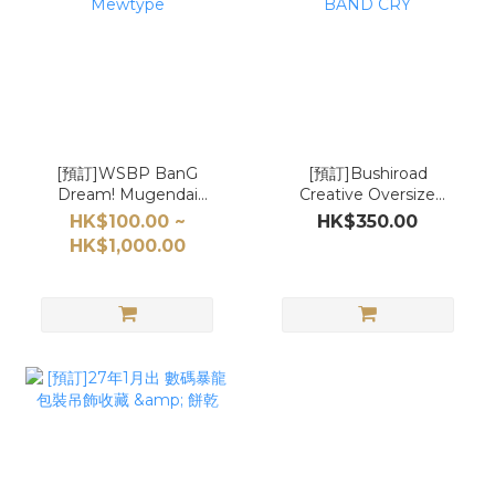
[預訂]WSBP BanG
[預訂]Bushiroad
Dream! Mugendai
Creative Oversize
Mewtype
GIRLS BAND CRY
HK$100.00 ~
HK$350.00
HK$1,000.00