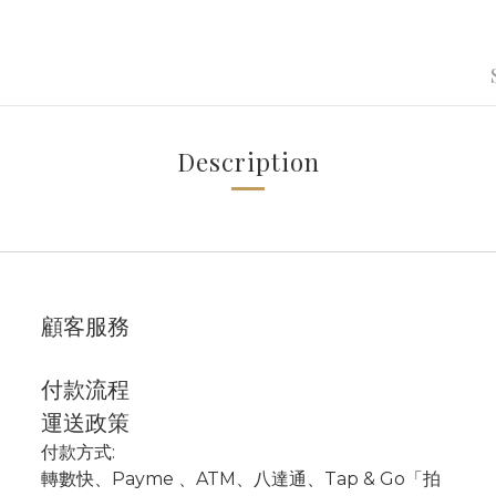
Description
顧客服務
付款流程
運送政策
付款方式:
轉數快
、P
ayme
、
ATM
、
八達通、Tap & Go「拍