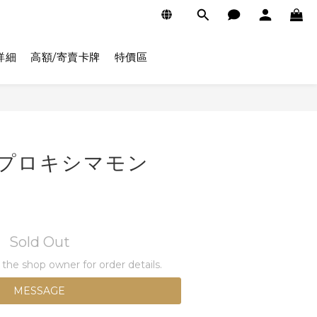
詳細
高額/寄賣卡牌
特價區
77 プロキシマモン
Sold Out
he shop owner for order details.
MESSAGE