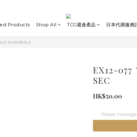
ed Products
Shop All
TCG週邊產品
日本代購服務
ORLD SHAMBALA
EX12-0
SEC
HK$50.00
Please message t