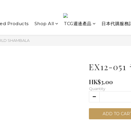
ed Products
Shop All
TCG週邊產品
日本代購服務
ORLD SHAMBALA
EX12-0
HK$3.00
Quantity
ADD TO CAR