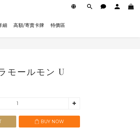
詳細
高額/寄賣卡牌
特價區
BUY NOW
51 ラモールモン U
T
BUY NOW