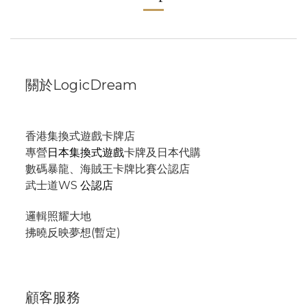
關於LogicDream
香港集換式遊戲卡牌店
專營
日本集換式遊戲
卡牌及日本代購
數碼暴龍、海賊王卡牌比賽公認店
武士道WS
公認店
邏輯照耀大地
拂曉反映夢想(暫定)
顧客服務