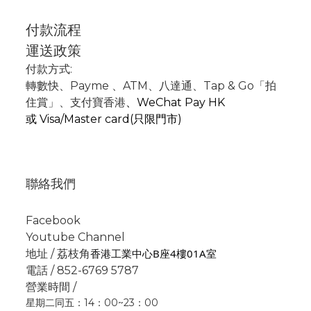
付款流程
運送政策
付款方式:
轉數快
、P
ayme
、
ATM
、
八達通、Tap & Go「拍
住賞」
、支付寶香港
、
WeChat Pay HK
或
Visa/Master card(只限門市)
聯絡我們
Facebook
Youtube Channel
香港工業中心B座4樓01A室
地址 / 荔枝角
電話 / 852-6769 5787
營業時間 /
星期二同五：14：00~23：00