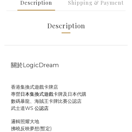
Description
Shipping & Payment
Description
關於LogicDream
香港集換式遊戲卡牌店
專營
日本集換式遊戲
卡牌及日本代購
數碼暴龍、海賊王卡牌比賽公認店
武士道WS
公認店
邏輯照耀大地
拂曉反映夢想(暫定)