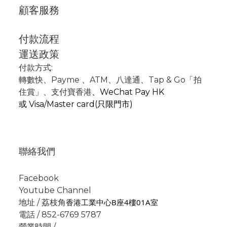
顧客服務
付款流程
運送政策
付款方式:
轉數快
、P
ayme
、
ATM
、
八達通、Tap & Go「拍
住賞」
、支付寶香港
、
WeChat Pay HK
或
Visa/Master card(只限門市)
聯絡我們
Facebook
Youtube Channel
香港工業中心B座4樓01A室
地址 / 荔枝角
電話 / 852-6769 5787
營業時間 /