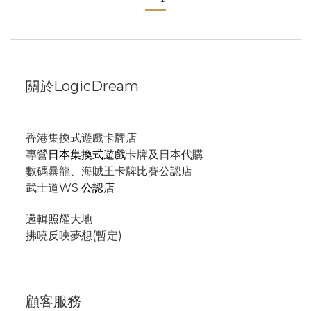
關於LogicDream
香港集換式遊戲卡牌店
專營
日本集換式遊戲
卡牌及日本代購
數碼暴龍、海賊王卡牌比賽公認店
武士道WS
公認店
邏輯照耀大地
拂曉反映夢想(暫定)
顧客服務