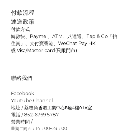
付款流程
運送政策
付款方式:
轉數快
、P
ayme
、
ATM
、
八達通、Tap & Go「拍
住賞」
、支付寶香港
、
WeChat Pay HK
或
Visa/Master card(只限門市)
聯絡我們
Facebook
Youtube Channel
香港工業中心B座4樓01A室
地址 / 荔枝角
電話 / 852-6769 5787
營業時間 /
星期二同五：14：00~23：00