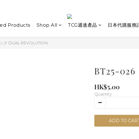
ed Products
Shop All
TCG週邊產品
日本代購服務
ク DUAL REVOLUTION
BT25-0
HK$5.00
Quantity
ADD TO CAR