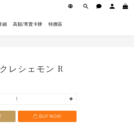
詳細
高額/寄賣卡牌
特價區
BUY NOW
26 クレシェモン R
T
BUY NOW