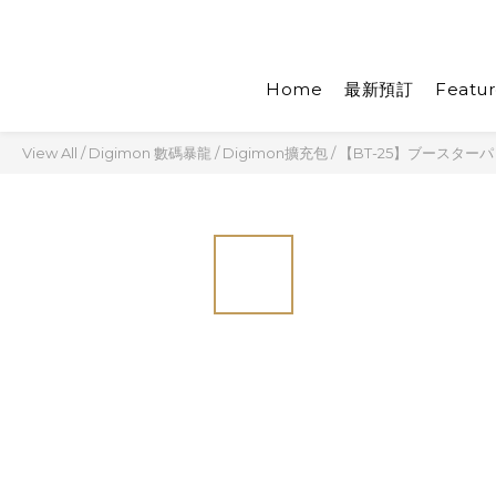
Home
最新預訂
Featur
View All
/
Digimon 數碼暴龍
/
Digimon擴充包
/
【BT-25】ブースターパッ