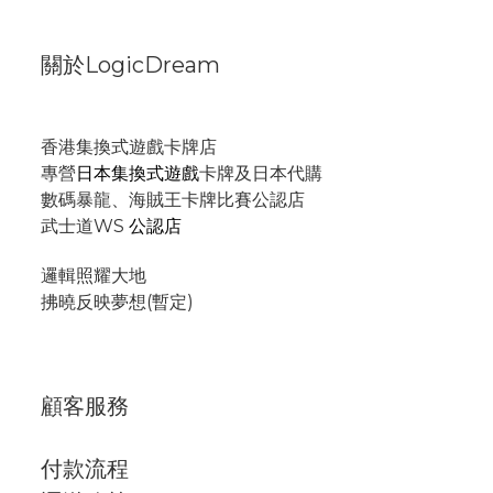
關於LogicDream
香港集換式遊戲卡牌店
專營
日本集換式遊戲
卡牌及日本代購
數碼暴龍、海賊王卡牌比賽公認店
武士道WS
公認店
邏輯照耀大地
拂曉反映夢想(暫定)
顧客服務
付款流程